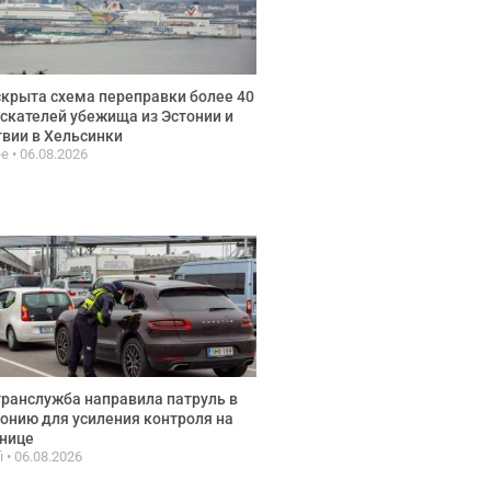
крыта схема переправки более 40
скателей убежища из Эстонии и
вии в Хельсинки
ee
06.08.2026
ранслужба направила патруль в
онию для усиления контроля на
нице
fi
06.08.2026