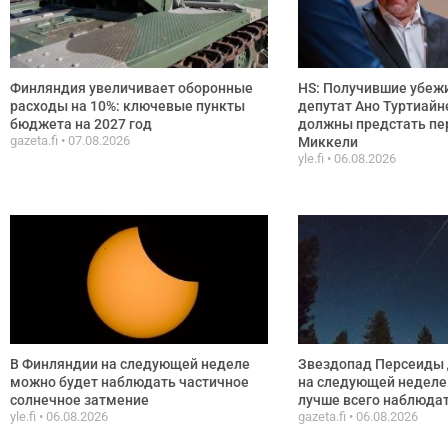
Финляндия увеличивает оборонные
HS: Получившие убежи
расходы на 10%: ключевые пункты
депутат Ано Туртиайн
бюджета на 2027 год
должны предстать пе
gazeta.fi
07.08.2026
Миккели
yle.fi
06.08.2026
В Финляндии на следующей неделе
Звездопад Персеиды 
можно будет наблюдать частичное
на следующей неделе:
солнечное затмение
лучше всего наблюда
yle.fi
06.08.2026
gazeta.fi
06.08.2026