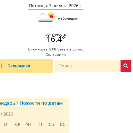
Пятница, 7 августа 2026 г.
небольшая
облачность
16.4°
Влажность: 91% Ветер: 2.36 м/с
Хельсинки
Экономика
ндарь / Новости по датам
ст 2026
ВТ
СР
ЧТ
ПТ
СБ
ВС