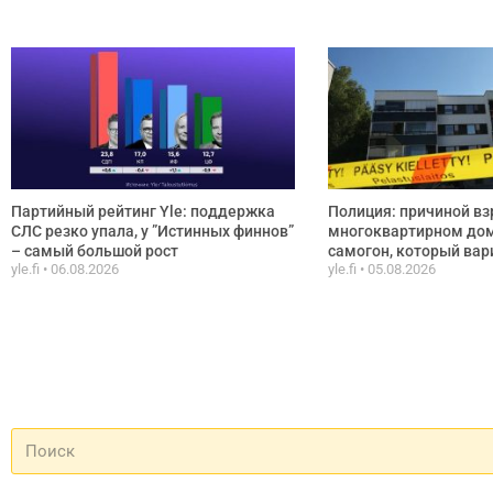
Партийный рейтинг Yle: поддержка
Полиция: причиной вз
СЛС резко упала, у ”Истинных финнов”
многоквартирном дом
– самый большой рост
самогон, который вар
yle.fi
06.08.2026
yle.fi
05.08.2026