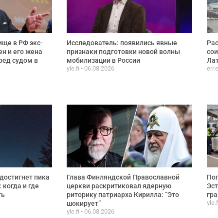
ще в РФ экс-
Исследователь: появились явные
Рас
ен и его жена
признаки подготовки новой волны
сои
ред судом в
мобилизации в России
Лат
yle.fi
06.08.2026
err.
достигнет пика
Глава Финляндской Православной
Пог
 когда и где
церкви раскритиковал ядерную
Эст
ть
риторику патриарха Кирилла: ”Это
гра
yle.
шокирует”
yle.fi
06.08.2026