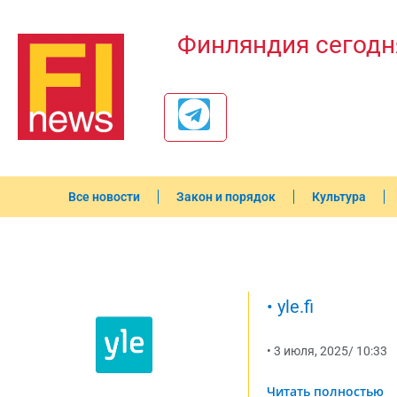
Финляндия сегодн
Все новости
Закон и порядок
Культура
•
yle.fi
•
3 июля, 2025
/
10:33
Читать полностью