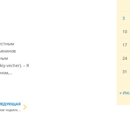
3
10
вестным
17
ьянинов
ьным
24
iy-vecher). – Я
31
оном,…
« Ию
ЛЕДУЮЩАЯ
Опрос Yle: рейтинг ”Истинных финнов” поднялся, поддержка ”Зеленых” снизилась