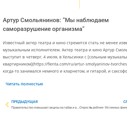
Артур Смольянинов: ”Мы наблюдаем
саморазрушение организма”
Известный актер театра и кино стремится стать не менее из
музыкальным исполнителем. Актер театра и кино Артур Смол
выступит в четверг, 4 июля, в Хельсинки с [сольным музыкал
квартирником](https://fienta.com/ru/artur-smolyaninov-tvorchesk
когда-то занимался немного и кларнетом, и гитарой, и саксоф
Читать полностью
ПРЕДЫДУЩАЯ
С
Правительство повышает акцизы на табак и алкоголь