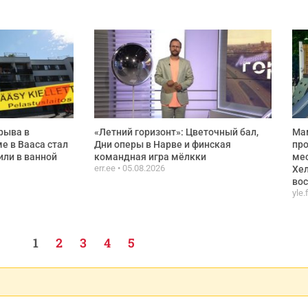
рыва в
«Летний горизонт»: Цветочный бал,
Ма
е в Вааса стал
Дни оперы в Нарве и финская
про
или в ванной
командная игра мёлкки
мес
err.ee
05.08.2026
Хел
вос
yle.
1
2
3
4
5