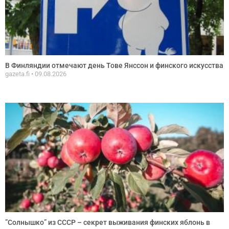
В Финляндии отмечают день Тове Янссон и финского искусства
gazeta.fi
09.08.2026
”Солнышко” из СССР – секрет выживания финских яблонь в