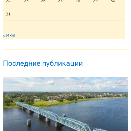
24
25
26
27
28
29
30
31
« Июл
Последние публикации