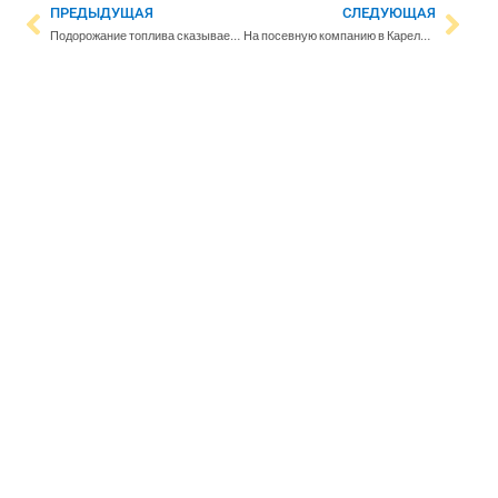
ПРЕДЫДУЩАЯ
СЛЕДУЮЩАЯ
Подорожание топлива сказывается на доходах граждан
На посевную компанию в Карелии планируют дополнительно выделить 40 млн рублей