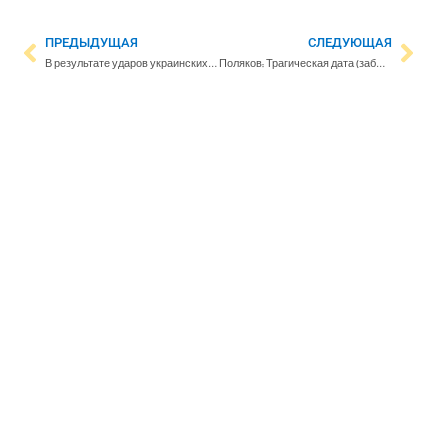
ПРЕДЫДУЩАЯ
СЛЕДУЮЩАЯ
В результате ударов украинских дронов воспламенились несколько нефтебаз в Ростовской области
Поляков: Трагическая дата (забытый переход)