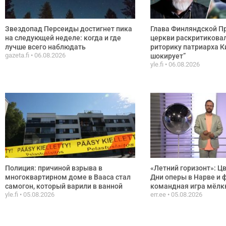
Звездопад Персеиды достигнет пика
Глава Финляндской П
на следующей неделе: когда и где
церкви раскритикова
лучше всего наблюдать
риторику патриарха К
gazeta.fi
06.08.2026
шокирует”
yle.fi
06.08.2026
Полиция: причиной взрыва в
«Летний горизонт»: Ц
многоквартирном доме в Вааса стал
Дни оперы в Нарве и 
самогон, который варили в ванной
командная игра мёлк
yle.fi
05.08.2026
err.ee
05.08.2026