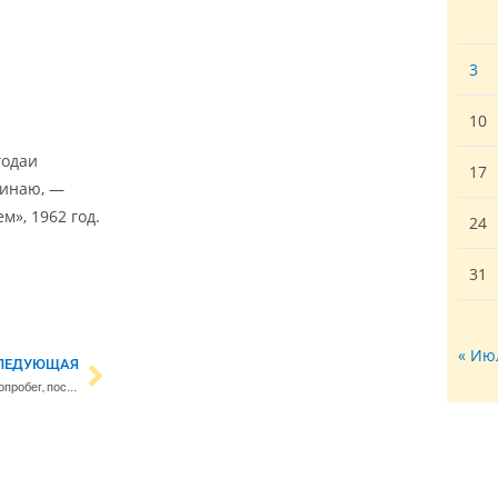
3
10
годаи
17
линаю, —
м», 1962 год.
24
31
« Ию
ЛЕДУЮЩАЯ
В столичном регионе прошел автопробег, посвященный Дню Победы