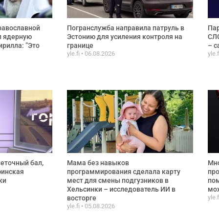
равославной
Погранслужба направила патруль в
Пар
л ядерную
Эстонию для усиления контроля на
СЛС
ирилла: ”Это
границе
– с
yle.fi
06.08.2026
yle.
веточный бал,
Мама без навыков
Мно
финская
программирования сделала карту
про
ки
мест для смены подгузников в
по
Хельсинки – исследователь ИИ в
мож
yle.
восторге
yle.fi
05.08.2026