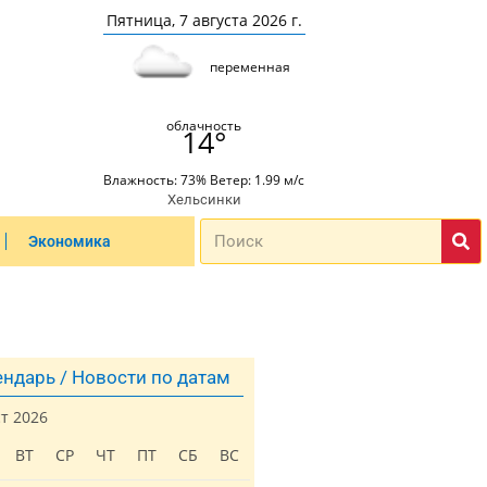
Пятница, 7 августа 2026 г.
переменная
облачность
14°
Влажность: 73% Ветер: 1.99 м/с
Хельсинки
Экономика
ндарь / Новости по датам
ст 2026
ВТ
СР
ЧТ
ПТ
СБ
ВС