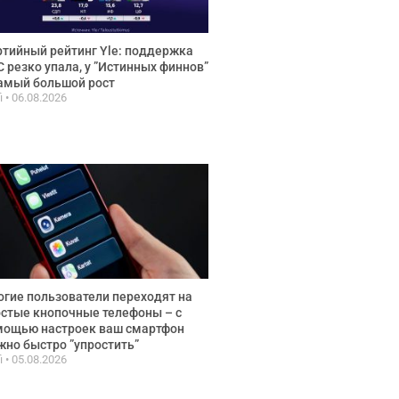
тийный рейтинг Yle: поддержка
 резко упала, у ”Истинных финнов”
амый большой рост
fi
06.08.2026
гие пользователи переходят на
стые кнопочные телефоны – с
мощью настроек ваш смартфон
но быстро ”упростить”
fi
05.08.2026