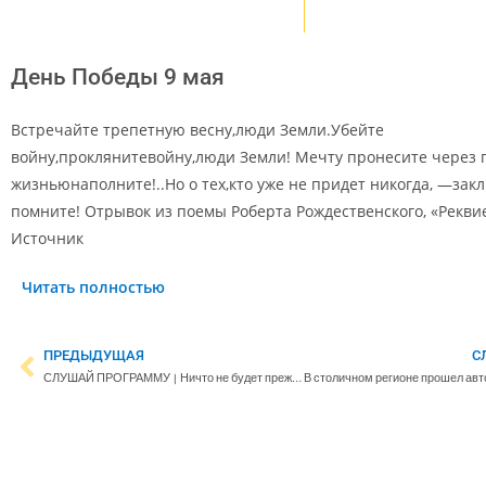
День Победы 9 мая
Встречайте трепетную весну,люди Земли.Убейте
войну,проклянитевойну,люди Земли! Мечту пронесите через 
жизньюнаполните!..Но о тех,кто уже не придет никогда, —зак
помните! Отрывок из поемы Роберта Рождественского, «Реквие
Источник
Читать полностью
ПРЕДЫДУЩАЯ
С
СЛУШАЙ ПРОГРАММУ | Ничто не будет прежним: Европа отказывается от ископаемого топлива