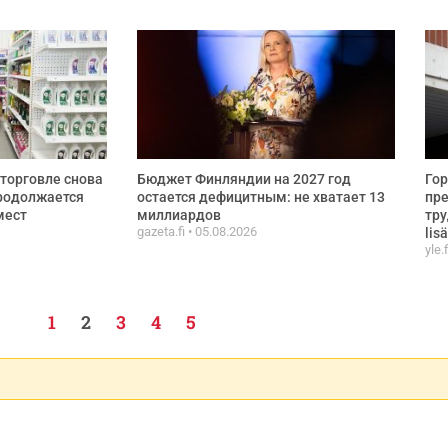
торговле снова
Бюджет Финляндии на 2027 год
Гор
продолжается
остается дефицитным: не хватает 13
пре
мест
миллиардов
тру
gazeta.fi
05.08.2026
lisä
yle.
1
2
3
4
5