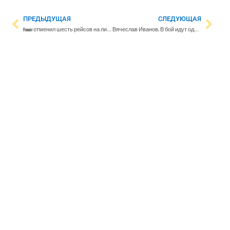
ПРЕДЫДУЩАЯ
СЛЕДУЮЩАЯ
Finnair отменил шесть рейсов на линии Таллинн-Хельсинки
Вячеслав Иванов: В бой идут одни старики