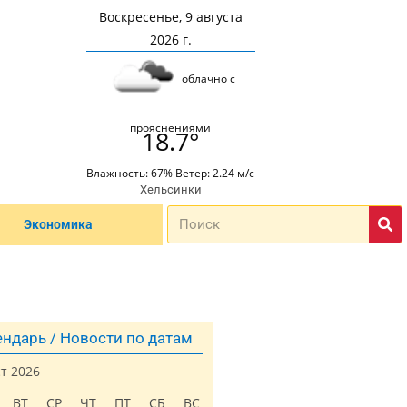
Воскресенье, 9 августа
2026 г.
облачно с
прояснениями
18.7°
Влажность: 67% Ветер: 2.24 м/с
Хельсинки
Экономика
ндарь / Новости по датам
ст 2026
ВТ
СР
ЧТ
ПТ
СБ
ВС