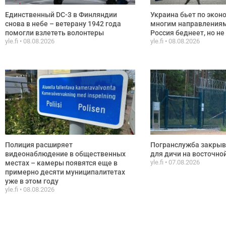
Единственный DC-3 в Финляндии
Украина бьет по экон
снова в небе – ветерану 1942 года
многим направлениям
помогли взлететь волонтеры
Россия беднеет, но не
yle.fi
08.08.2026
yle.fi
08.08.2026
Полиция расширяет
Погранслужба закрыв
видеонаблюдение в общественных
для дичи на восточно
yle.fi
07.08.2026
местах – камеры появятся еще в
примерно десяти муниципалитетах
уже в этом году
yle.fi
08.08.2026