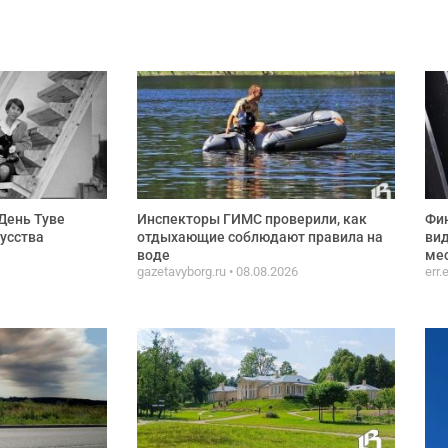
День Туве
Инспекторы ГИМС проверили, как
Фин
кусства
отдыхающие соблюдают правила на
ви
воде
ме
gazetavyborg.ru
08.08.2026
err.