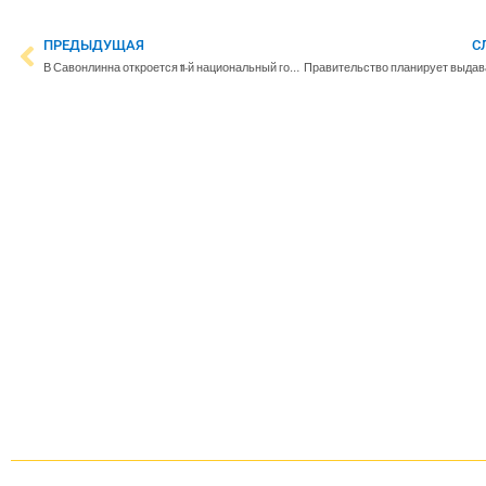
ПРЕДЫДУЩАЯ
С
В Савонлинна откроется 11-й национальный городской парк Финляндии