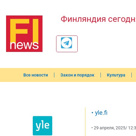
Финляндия сегодн
Все новости
Закон и порядок
Культура
•
yle.fi
•
29 апреля, 2025
/
12: