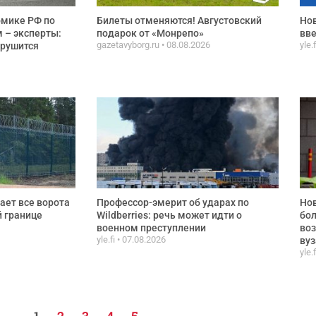
омике РФ по
Билеты отменяются! Августовский
Нов
 – эксперты:
подарок от «Монрепо»
вве
gazetavyborg.ru
08.08.2026
yle.
 рушится
ает все ворота
Профессор-эмерит об ударах по
Нов
й границе
Wildberries: речь может идти о
бол
военном преступлении
воз
yle.fi
07.08.2026
вуз
yle.
1
2
3
4
5