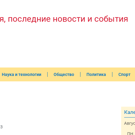
я, последние новости и события
Наука и технологии
Общество
Политика
Спорт
Кале
Авгу
33
ПН