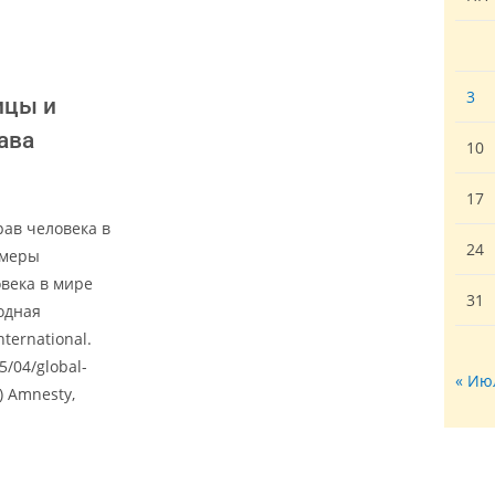
3
ицы и
ава
10
17
рав человека в
24
 меры
века в мире
31
одная
ernational.
5/04/global-
« Ию
) Amnesty,