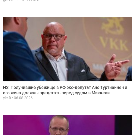
HS: Получившие убежище в РФ экс-депутат Ано Туртиайнен и
его жена должны предстать перед судом в Миккели
yle.fi
06.08.2026