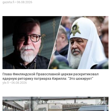
gazeta.fi
06.08.2026
Глава Финляндской Православной церкви раскритиковал
ядерную риторику патриарха Кирилла: ”Это шокирует”
yle.fi
06.08.2026