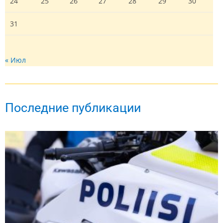
24
25
26
27
28
29
30
31
« Июл
Последние публикации