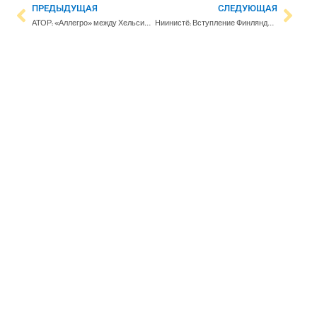
ПРЕДЫДУЩАЯ
СЛЕДУЮЩАЯ
АТОР: «Аллегро» между Хельсинки и Петербургом начнет ходить чаще
Ниинистё: Вступление Финляндии в НАТО таит большие риски