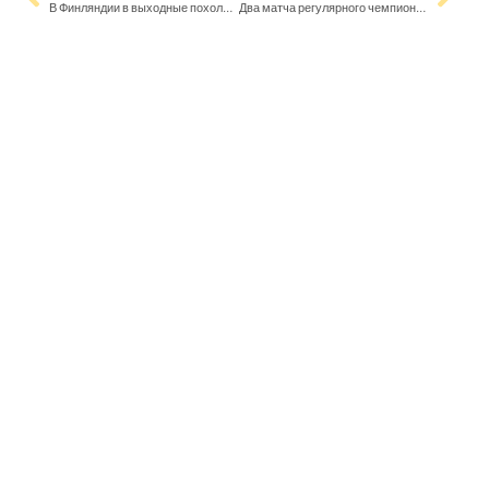
В Финляндии в выходные похолодает – на Первомай ожидаются дожди и снегопады
Два матча регулярного чемпионата НХЛ пройдут в Европе