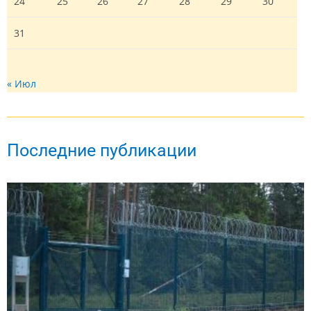
24
25
26
27
28
29
30
31
« Июл
Последние публикации