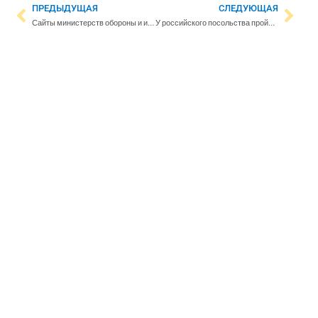
ПРЕДЫДУЩАЯ
СЛЕДУЮЩАЯ
Сайты министерств обороны и иностранных дел Финляндии подверглись кибератаке
У российского посольства пройдет акция памяти убитых в Буче мирных жителей