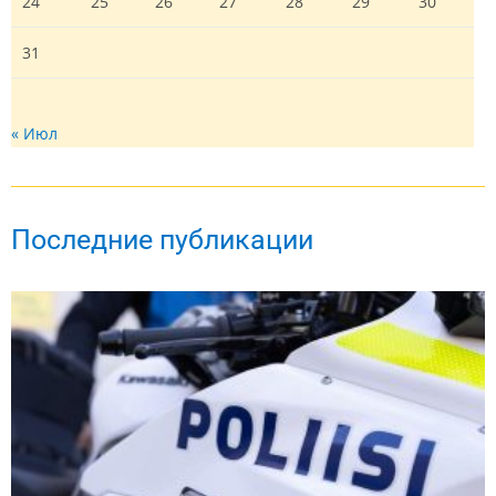
24
25
26
27
28
29
30
31
« Июл
Последние публикации