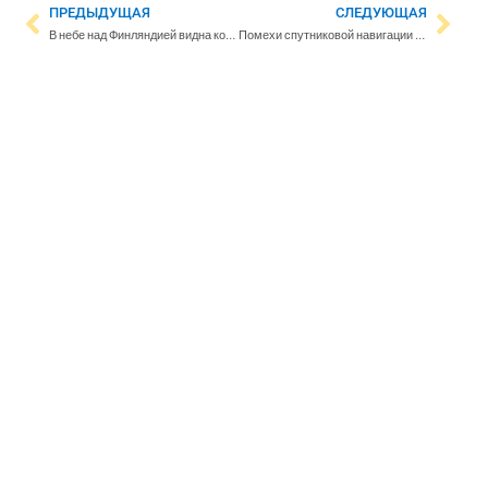
ПРЕДЫДУЩАЯ
СЛЕДУЮЩАЯ
В небе над Финляндией видна комета
Помехи спутниковой навигации усилились в Финском заливе после того, как Украина начала наносить воздушные удары по России