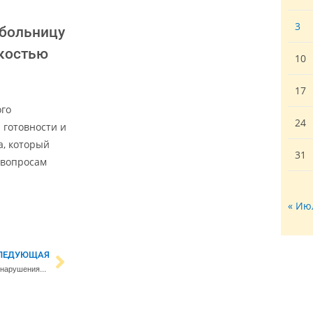
3
 больницу
йкостью
10
17
ого
24
 готовности и
а, который
31
 вопросам
« Ию
ЛЕДУЮЩАЯ
Финские профсоюзы сообщили о нарушениях в оплате труда украинцев со стороны эстонских фирм