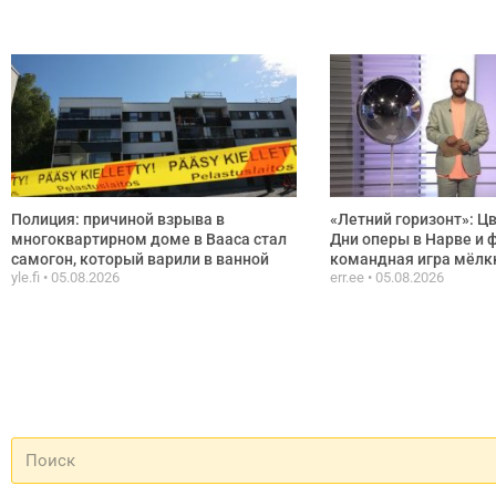
Полиция: причиной взрыва в
«Летний горизонт»: Ц
многоквартирном доме в Вааса стал
Дни оперы в Нарве и 
самогон, который варили в ванной
командная игра мёлк
yle.fi
05.08.2026
err.ee
05.08.2026