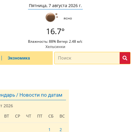
Пятница, 7 августа 2026 г.
ясно
16.7°
Влажность: 88% Ветер: 2.48 м/с
Хельсинки
Экономика
ндарь / Новости по датам
ст 2026
ВТ
СР
ЧТ
ПТ
СБ
ВС
1
2