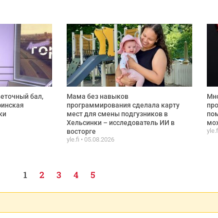
веточный бал,
Мама без навыков
Мно
финская
программирования сделала карту
про
ки
мест для смены подгузников в
по
Хельсинки – исследователь ИИ в
мож
yle.
восторге
yle.fi
05.08.2026
1
2
3
4
5