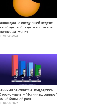
инляндии на следующей неделе
но будет наблюдать частичное
нечное затмение
fi
06.08.2026
тийный рейтинг Yle: поддержка
 резко упала, у ”Истинных финнов”
амый большой рост
fi
06.08.2026