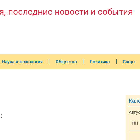
я, последние новости и события
Наука и технологии
Общество
Политика
Спорт
Кале
Авгу
33
ПН