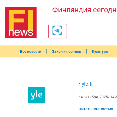
Финляндия сегодн
Все новости
Закон и порядок
Культура
•
yle.fi
•
4 октября, 2025
/
14:
Читать полностью