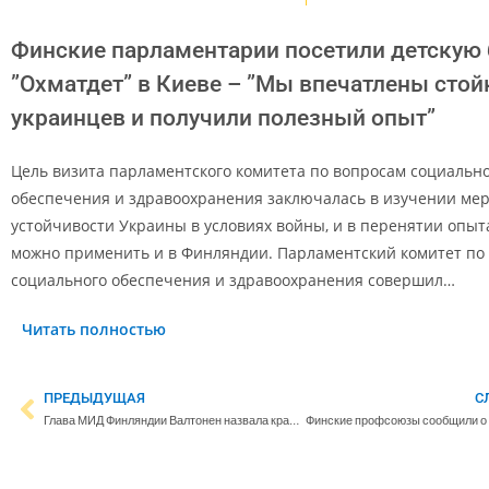
Финские парламентарии посетили детскую
”Охматдет” в Киеве – ”Мы впечатлены сто
украинцев и получили полезный опыт”
Цель визита парламентского комитета по вопросам социальн
обеспечения и здравоохранения заключалась в изучении мер
устойчивости Украины в условиях войны, и в перенятии опыт
можно применить и в Финляндии. Парламентский комитет по
социального обеспечения и здравоохранения совершил…
Читать полностью
ПРЕДЫДУЩАЯ
С
Глава МИД Финляндии Валтонен назвала крайне позитивным заявление ХАМАС о готовности следовать мирному плану