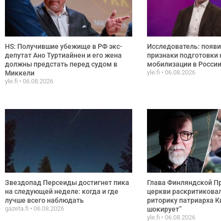
HS: Получившие убежище в РФ экс-
Исследователь: появ
депутат Ано Туртиайнен и его жена
признаки подготовки 
должны предстать перед судом в
мобилизации в Росси
yle.fi
06.08.2026
Миккели
yle.fi
06.08.2026
Звездопад Персеиды достигнет пика
Глава Финляндской П
на следующей неделе: когда и где
церкви раскритикова
лучше всего наблюдать
риторику патриарха К
gazeta.fi
06.08.2026
шокирует”
yle.fi
06.08.2026