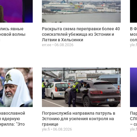
ились явные
Раскрыта схема переправки более 40
В Ф
новой волны
соискателей убежища из Эстонии и
мож
и
Латвии в Хельсинки
сол
err.ee
06.08.2026
yle.
равославной
Погранслужба направила патруль в
Пар
л ядерную
Эстонию для усиления контроля на
СЛС
ирилла: ”Это
границе
– с
yle.fi
06.08.2026
yle.