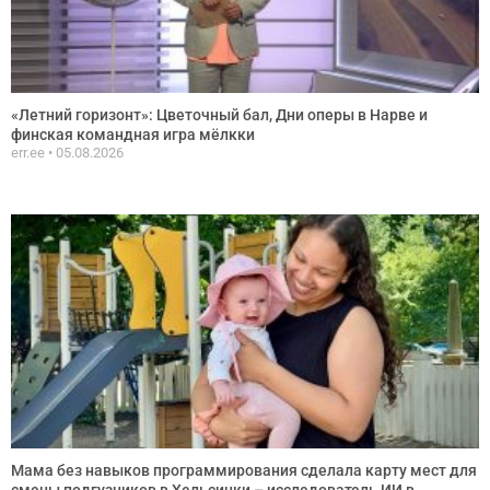
«Летний горизонт»: Цветочный бал, Дни оперы в Нарве и
финская командная игра мёлкки
err.ee
05.08.2026
Мама без навыков программирования сделала карту мест для
смены подгузников в Хельсинки – исследователь ИИ в