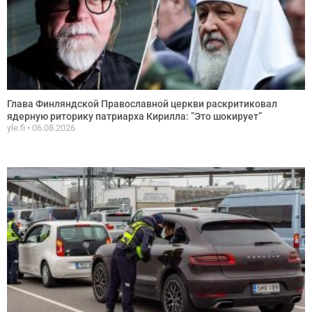
Глава Финляндской Православной церкви раскритиковал
ядерную риторику патриарха Кирилла: ”Это шокирует”
yle.fi
06.08.2026