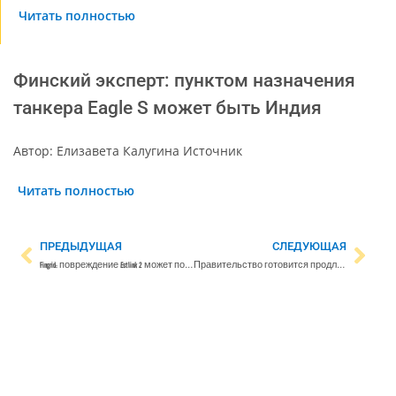
Читать полностью
Финский эксперт: пунктом назначения
танкера Eagle S может быть Индия
Автор: Елизавета Калугина Источник
Читать полностью
ПРЕДЫДУЩАЯ
СЛЕДУЮЩАЯ
Fingrid: повреждение Estlink 2 может повлиять на доступность электроэнергии зимой
Правительство готовится продлить спорный Закон о выдворении – ”Союз левых сил” выступил против