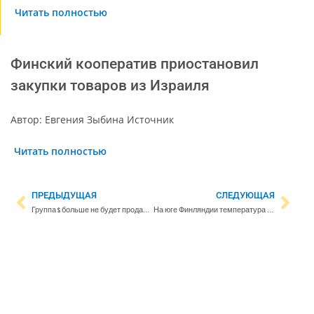
Читать полностью
Финский кооператив приостановил
закупки товаров из Израиля
Автор: Евгения Зыбина Источник
Читать полностью
ПРЕДЫДУЩАЯ
СЛЕДУЮЩАЯ
Группа S больше не будет продавать товары из Израиля – фрукты исчезнут с прилавков
На юге Финляндии температура около нуля, на севере сохраняются зимние морозы