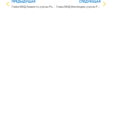
ПРЕДЫДУЩАЯ
СЛЕДУЮЩАЯ
Глава МИД Хаависто: угрозы России о «последствиях» вступления в НАТО не влияют на решение Финляндии
Глава МИД Финляндии: угрозы России не влияют на наше решение о вступлении в НАТО