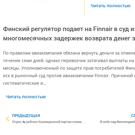
Читать полностью
Финский регулятор подает на Finnair в суд и
многомесячных задержек возврата денег 
По правилам авиакомпания обязана вернуть деньги за отмен
течение семи дней, однако перевозчик затягивал выплаты на
месяцы. Уполномоченный по защите прав потребителей Фин
иск в рыночный суд против авиакомпании Finnair. Причиной 
систематические и…
Читать полностью
ПРЕДЫДУЩАЯ
С
Опрос Yle: рейтинг Коалиционной партии снижается третий месяц подряд – ”Центр” обошел ”Истинных финнов”
В небе над Финляндией