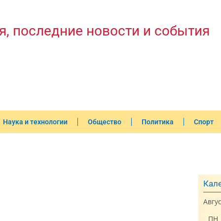
я, последние новости и события
Наука и технологии
Общество
Политика
Спорт
Кале
Авгу
3
ПН