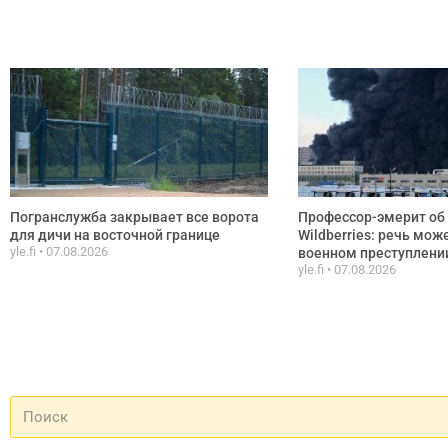
Погранслужба закрывает все ворота
Профессор-эмерит об 
для дичи на восточной границе
Wildberries: речь мож
yle.fi
07.08.2026
военном преступлени
yle.fi
07.08.2026