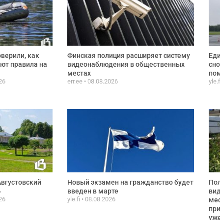
верили, как
Финская полиция расширяет систему
Еди
ют правила на
видеонаблюдения в общественных
сно
местах
пом
26
err.ee
08.08.2026
yle.
Августовский
Новый экзамен на гражданство будет
По
»
введен в марте
ви
26
yle.fi
08.08.2026
мес
при
уже