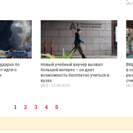
yle.
ударах по
Новый учебный ваучер вызвал
ВИД
ет идти о
большой интерес – он дает
в с
и
возможность бесплатно учиться в
раз
вузах
сч
yle.fi
07.08.2026
yle.
1
2
3
4
5