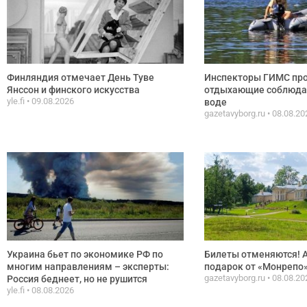
Финляндия отмечает День Туве
Инспекторы ГИМС про
Янссон и финского искусства
отдыхающие соблюда
yle.fi
09.08.2026
воде
gazetavyborg.ru
08.08.20
Украина бьет по экономике РФ по
Билеты отменяются! 
многим направлениям – эксперты:
подарок от «Монрепо
gazetavyborg.ru
08.08.20
Россия беднеет, но не рушится
yle.fi
08.08.2026