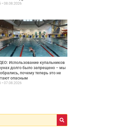
fi
08.08.2026
ЕО: Использование купальников
аунах долго было запрещено – мы
обрались, почему теперь это не
итают опасным
fi
07.08.2026