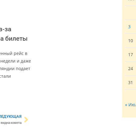
3
з-за
за билеты
10
енный рейс в
17
 недели и даже
ляндии подает
24
стали
31
« Ию
ЛЕДУЮЩАЯ
 видна комета