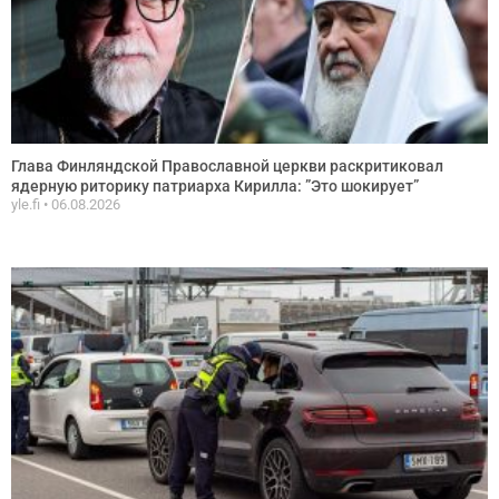
Глава Финляндской Православной церкви раскритиковал
ядерную риторику патриарха Кирилла: ”Это шокирует”
yle.fi
06.08.2026