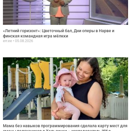
«Летний горизонт»: Цветочный бал, Дни оперы в Нарве и
финская командная игра мёлкки
err.ee
05.08.2026
Мама без навыков программирования сделала карту мест для
смены подгузников в Хельсинки – исследователь ИИ в