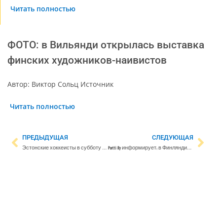
Читать полностью
ФОТО: в Вильянди открылась выставка
финских художников-наивистов
Автор: Виктор Сольц Источник
Читать полностью
ПРЕДЫДУЩАЯ
СЛЕДУЮЩАЯ
Эстонские хоккеисты в субботу стартуют на ЧМ. Осипов: «Никого недооценивать не стоит»
Portti Ry информирует: в Финляндии наблюдается нашествие клещей