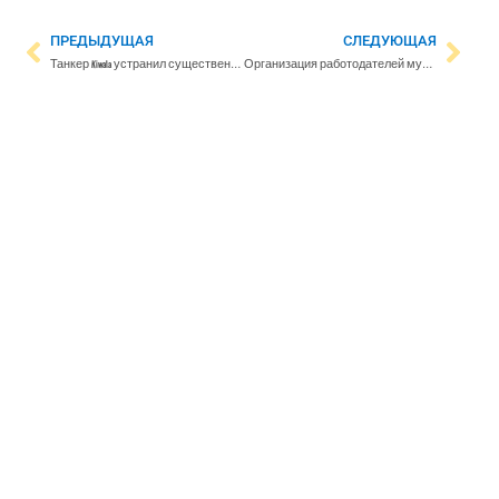
ПРЕДЫДУЩАЯ
СЛЕДУЮЩАЯ
Танкер Kiwala устранил существенные недостатки и был освобождён из-под стражи
Организация работодателей муниципального сектора и регионов соцздрава расторгла программу повышения заработной платы на следующие годы