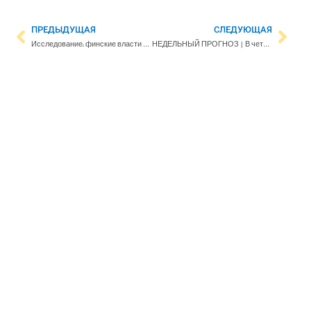
ПРЕДЫДУЩАЯ
СЛЕДУЮЩАЯ
Исследование: финские власти преуменьшали угрозу коронавируса
НЕДЕЛЬНЫЙ ПРОГНОЗ | В четверг погода испортится. Ночные заморозки и мокрый снег обещают задержаться