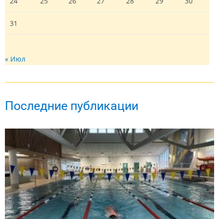
24
25
26
27
28
29
30
31
« Июл
Последние публикации