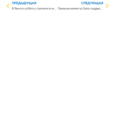
ПРЕДЫДУЩАЯ
СЛЕДУЮЩАЯ
В Ямся в субботу стреляли по жилому дому
Премьер-министр Орпо: поддержка Украины должна оставаться неизменной