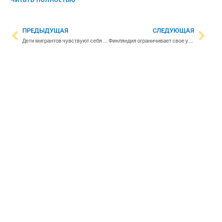
ПРЕДЫДУЩАЯ
СЛЕДУЮЩАЯ
Дети мигрантов чувствуют себя гораздо хуже сверстников
Финляндия ограничивает свое участие в Венецианской биеннале из-за России – министр Талвитие: ”Важно поддерживать художников”