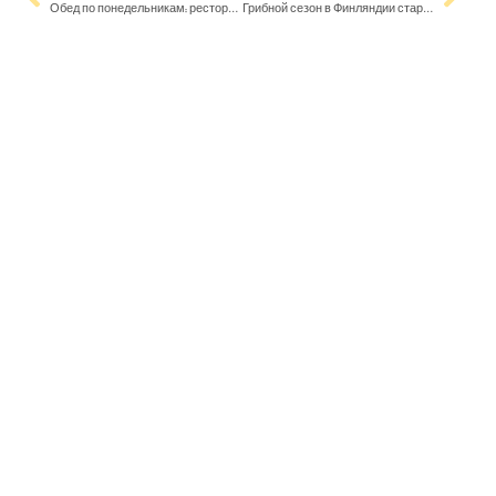
Обед по понедельникам: ресторан Bronda
Грибной сезон в Финляндии стартовал раньше обычного и обещает быть урожайным