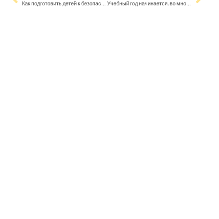
Как подготовить детей к безопасному пути в школу – советы родителям
Учебный год начинается: во многих школах мобильники будут под запретом