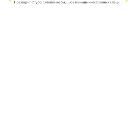
Президент Стубб: ”В войне не бывает идеальных результатов”
Всё меньше иностранных специалистов в области технологий хотят остаться в Финляндии на постоянной основе