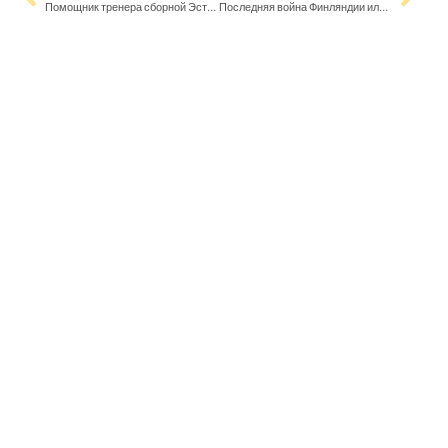
Помощник тренера сборной Эстонии поделился мнением после игры с Польшей
Последняя война Финляндии или история памятной даты