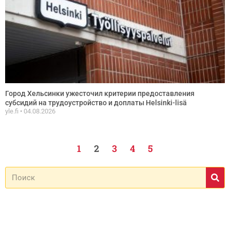
Город Хельсинки ужесточил критерии предоставления
субсидий на трудоустройство и доплаты Helsinki-lisä
yle.fi
04.08.2026
1
2
3
4
5