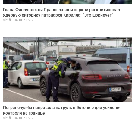
Глава Финляндской Православной церкви раскритиковал
ядерную риторику патриарха Кирилла: ”Это шокирует”
yle.fi
06.08.2026
Погранслужба направила патруль в Эстонию для усиления
контроля на границе
yle.fi
06.08.2026