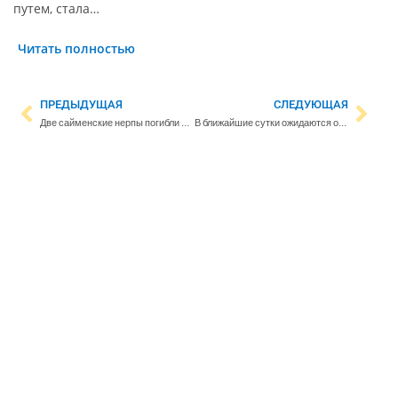
путем, стала…
Читать полностью
ПРЕДЫДУЩАЯ
СЛЕДУЮЩАЯ
Две сайменские нерпы погибли из-за незаконной рыболовной сети – в одном случае начато расследование
В ближайшие сутки ожидаются обильные осадки – до 60 миллиметров