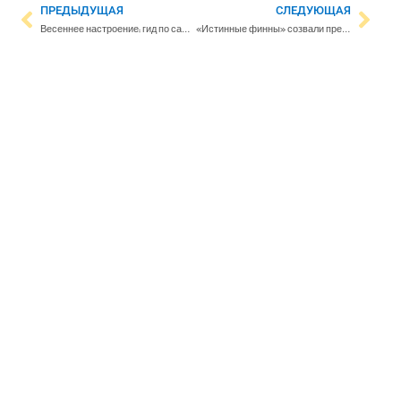
ПРЕДЫДУЩАЯ
СЛЕДУЮЩАЯ
Весеннее настроение: гид по самым ярким ярмаркам, фестивалям и концертам Уусимаа в мае и июне
«Истинные финны» созвали пресс-конференцию после падения рейтинга – Пурра будет переизбираться на пост председателя