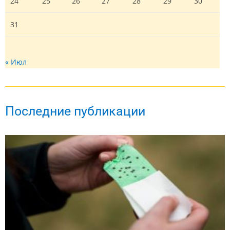
24
25
26
27
28
29
30
31
« Июл
Последние публикации