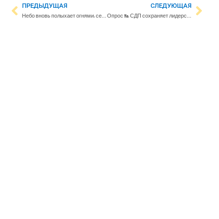
ПРЕДЫДУЩАЯ
СЛЕДУЮЩАЯ
Небо вновь полыхает огнями: северное сияние будет видно до конца недели
Опрос Yle: СДП сохраняет лидерство, ”Истинные финны” поднялись на третью строчку, обойдя центристов