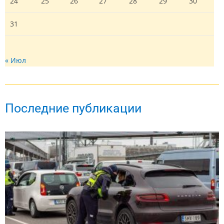
24
25
26
27
28
29
30
31
« Июл
Последние публикации