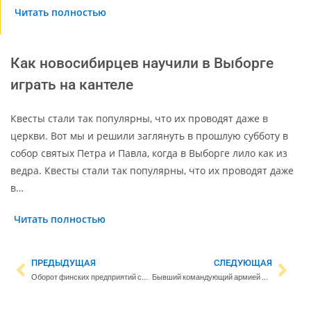
Читать полностью
Как новосибирцев научили в Выборге
играть на кантеле
Квесты стали так популярны, что их проводят даже в
церкви. Вот мы и решили заглянуть в прошлую субботу в
собор святых Петра и Павла, когда в Выборге лило как из
ведра. Квесты стали так популярны, что их проводят даже
в…
Читать полностью
ПРЕДЫДУЩАЯ
СЛЕДУЮЩАЯ
Оборот финских предприятий снизился за год более чем на 10 млрд евро
Бывший командующий армией США в Европе: ”Финляндия тоже находится в состоянии войны с Россией. Но вы всегда это знали”