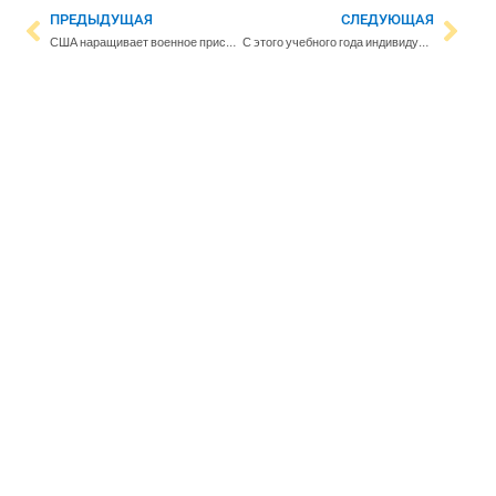
ПРЕДЫДУЩАЯ
СЛЕДУЮЩАЯ
США наращивает военное присутствие в Финляндии
С этого учебного года индивидуальные потребности учеников будут лучше учитываться – школы нанимают больше учителей