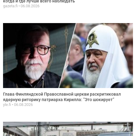
когда и где лучше всего наблюдать
gazeta.fi
06.08.2026
Глава Финляндской Православной церкви раскритиковал
ядерную риторику патриарха Кирилла: ”Это шокирует”
yle.fi
06.08.2026