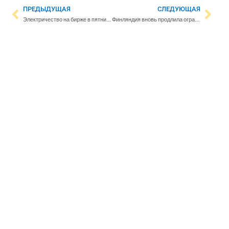
ПРЕДЫДУЩАЯ
СЛЕДУЮЩАЯ
Электричество на бирже в пятницу подорожает до 167 евро
Финляндия вновь продлила ограничения для въезда для россиян