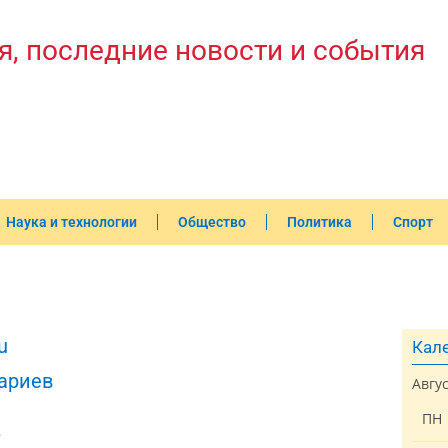
я, последние новости и события
Наука и технологии
Общество
Политика
Спорт
u
Кале
ариев
Авгу
ПН
2