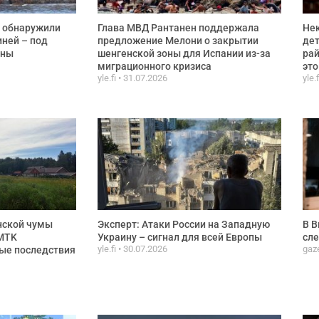
 обнаружили
Глава МВД Рантанен поддержала
Не
ней – под
предложение Мелони о закрытии
дет
ины
шенгенской зоны для Испании из-за
рай
миграционного кризиса
эт
yle.fi
31.07.2026
yle.
нской чумы
Эксперт: Атаки России на Западную
В В
 MTK
Украину – сигнал для всей Европы
сле
yle.fi
30.07.2026
gaz
ные последствия