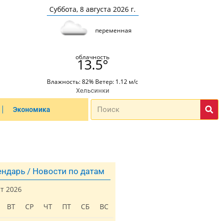
Суббота, 8 августа 2026 г.
переменная
облачность
13.5°
Влажность: 82% Ветер: 1.12 м/с
Хельсинки
Экономика
ндарь / Новости по датам
ст 2026
ВТ
СР
ЧТ
ПТ
СБ
ВС