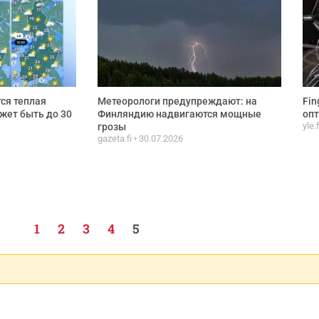
ся теплая
Метеорологи предупреждают: на
Fin
ожет быть до 30
Финляндию надвигаются мощные
опт
yle.
грозы
gazeta.fi
30.07.2026
1
2
3
4
5