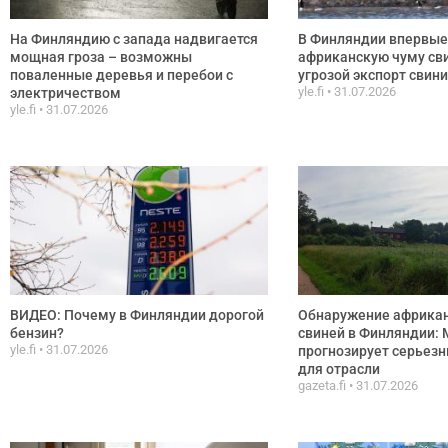
На Финляндию с запада надвигается
В Финляндии впервые
мощная гроза – возможны
африканскую чуму сви
поваленные деревья и перебои с
угрозой экспорт свин
yle.fi
31.07.2026
электричеством
yle.fi
31.07.2026
ВИДЕО: Почему в Финляндии дорогой
Обнаружение африка
бензин?
свиней в Финляндии:
yle.fi
31.07.2026
прогнозирует серьез
для отрасли
gazeta.fi
31.07.2026