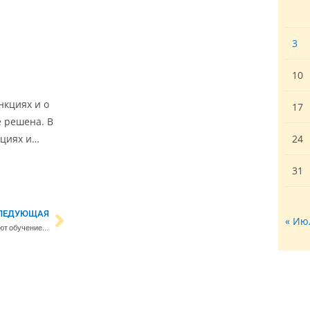
3
10
нкциях и о
17
е решена. В
кциях и…
24
31
ЛЕДУЮЩАЯ
« Ию
В Финляндии обещают, что сделают обучение иностранных студентов более комфортным