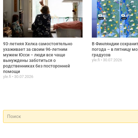
93-летняя Хелка самостоятельно
В Финляндии сохранит
ухаживает за своим 96-летним
погода – в пятницу м
мужем Юсси – люди все чаще
градусов
yle.fi
30.07.2026
вынуждены заботиться о
родственниках без посторонней
помощи
yle.fi
30.07.2026