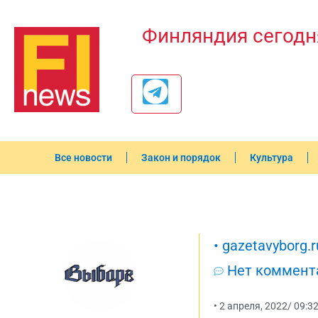
Финляндия сегодн
Все новости
Закон и порядок
Культура
•
gazetavyborg.r
Нет коммент
•
2 апреля, 2022
/
09:3