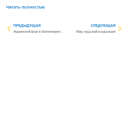
Читать полностью
ПРЕДЫДУЩАЯ
СЛЕДУЮЩАЯ
Украинский флаг в Лаппеенранта неоднократно подвергался вандализму – власти подали заявление в полицию
Мир, труд, май и шашлыки!