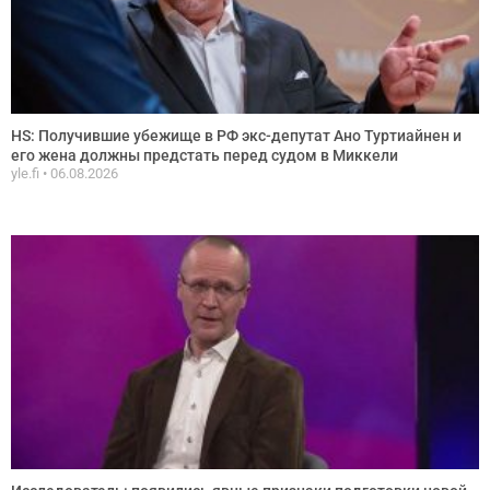
HS: Получившие убежище в РФ экс-депутат Ано Туртиайнен и
его жена должны предстать перед судом в Миккели
yle.fi
06.08.2026