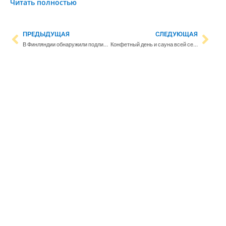
Читать полностью
ПРЕДЫДУЩАЯ
СЛЕДУЮЩАЯ
В Финляндии обнаружили подлинный рисунок Густава Климта
Конфетный день и сауна всей семьёй – иностранцы делятся впечатлениями о воспитании детей в Финляндии