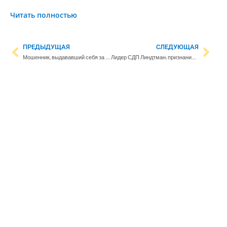
Читать полностью
ПРЕДЫДУЩАЯ
СЛЕДУЮЩАЯ
Мошенник, выдававший себя за журналиста Yle, шантажировал Киммо с помощью интимных фото
Лидер СДП Линдтман: признание Палестины является необходимой частью мирного процесса