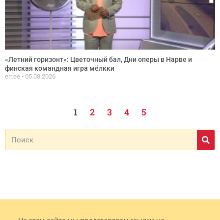
«Летний горизонт»: Цветочный бал, Дни оперы в Нарве и
финская командная игра мёлкки
err.ee
05.08.2026
1
2
3
4
5