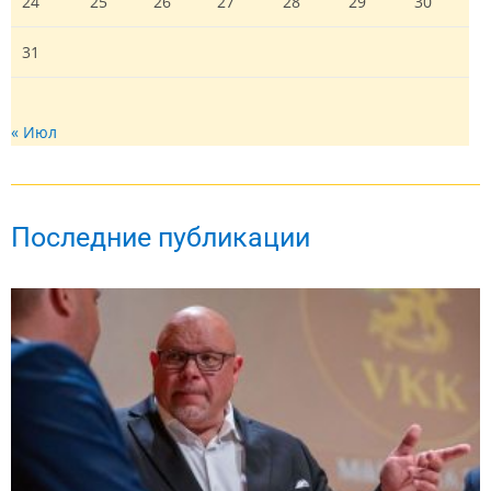
24
25
26
27
28
29
30
31
« Июл
Последние публикации