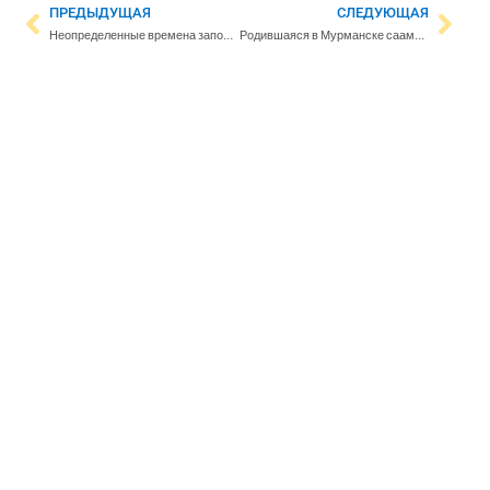
ПРЕДЫДУЩАЯ
СЛЕДУЮЩАЯ
Неопределенные времена заполняют церковные скамьи – отток прихожан все же продолжается
Родившаяся в Мурманске саамская художница о выставке в Kiasma: На ней не хватает российской части народа