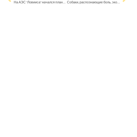
На АЭС “Ловииса” начался плановый ремонт, который продлится более месяца
Собаки, распознающие боль, экономят средства общества