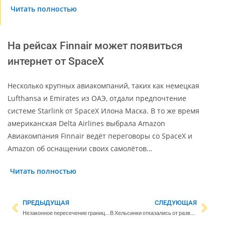
Читать полностью
На рейсах Finnair может появиться
интернет от SpaceX
Несколько крупных авиакомпаний, таких как немецкая
Lufthansa и Emirates из ОАЭ, отдали предпочтение
системе Starlink от SpaceX Илона Маска. В то же время
американская Delta Airlines выбрала Amazon
Авиакомпания Finnair ведёт переговоры со SpaceX и
Amazon об оснащении своих самолётов…
Читать полностью
ПРЕДЫДУЩАЯ
СЛЕДУЮЩАЯ
Незаконное пересечение границы в Северной Карелии
В Хельсинки отказались от развеивания праха усопших над водоемом из-за речного моллюска