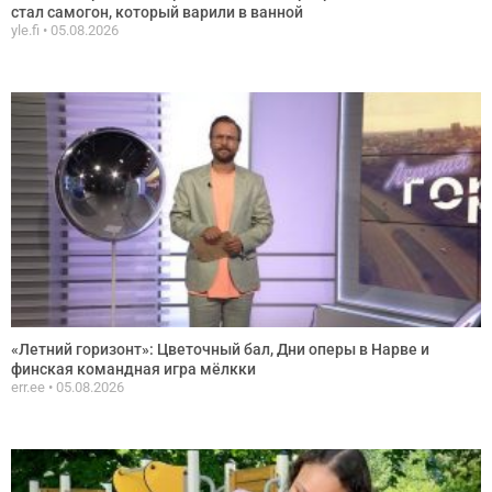
стал самогон, который варили в ванной
yle.fi
05.08.2026
«Летний горизонт»: Цветочный бал, Дни оперы в Нарве и
финская командная игра мёлкки
err.ee
05.08.2026