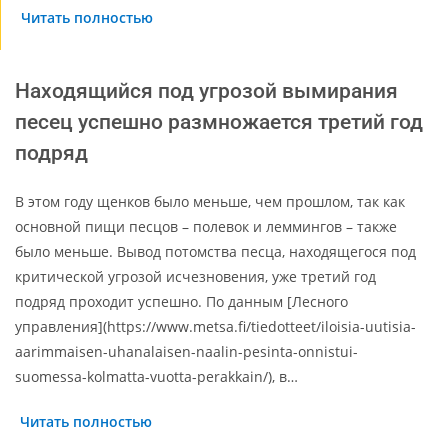
Читать полностью
Находящийся под угрозой вымирания
песец успешно размножается третий год
подряд
В этом году щенков было меньше, чем прошлом, так как
основной пищи песцов – полевок и леммингов – также
было меньше. Вывод потомства песца, находящегося под
критической угрозой исчезновения, уже третий год
подряд проходит успешно. По данным [Лесного
управления](https://www.metsa.fi/tiedotteet/iloisia-uutisia-
aarimmaisen-uhanalaisen-naalin-pesinta-onnistui-
suomessa-kolmatta-vuotta-perakkain/), в…
Читать полностью