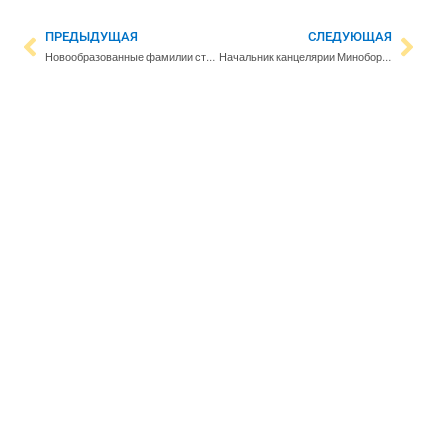
ПРЕДЫДУЩАЯ
СЛЕДУЮЩАЯ
Новообразованные фамилии становятся все популярнее
Начальник канцелярии Минобороны: Финляндии нужно больше профессиональных военных