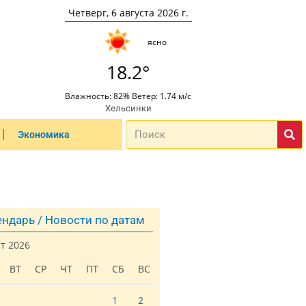
Четверг, 6 августа 2026 г.
ясно
18.2°
Влажность: 82% Ветер: 1.74 м/с
Хельсинки
Экономика
ндарь / Новости по датам
ст 2026
ВТ
СР
ЧТ
ПТ
СБ
ВС
1
2