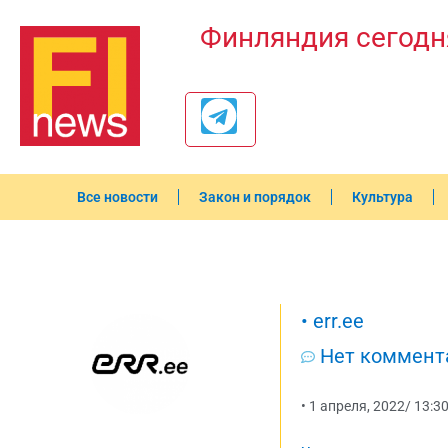
Финляндия сегодн
Все новости
Закон и порядок
Культура
•
err.ee
Нет коммент
•
1 апреля, 2022
/
13:3