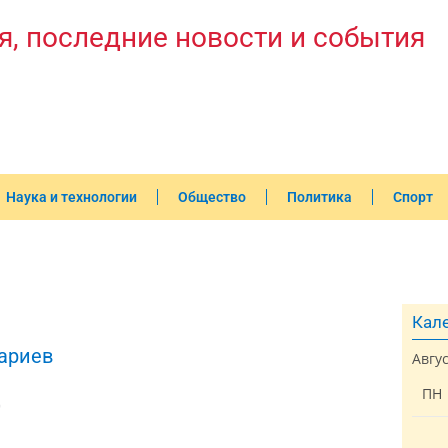
я, последние новости и события
Наука и технологии
Общество
Политика
Спорт
Кале
ариев
Авгу
ПН
0