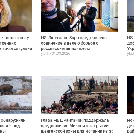
ет подготовку
HS: Экс-главе Supo предъявлено
HS:
тренних
обвинение в деле о борьбе с
доб
 из-за ситуации
российским шпионажем
Ук
yle.fi
01.08.2026
yle.
 обнаружили
Глава МВД Рантанен поддержала
Не
ней – под
предложение Мелони о закрытии
дет
ины
шенгенской зоны для Испании из-за
рай