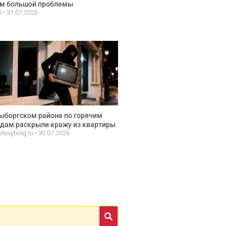
ом большой проблемы
fi
31.07.2026
ыборгском районе по горячим
дам раскрыли кражу из квартиры
etavyborg.ru
30.07.2026