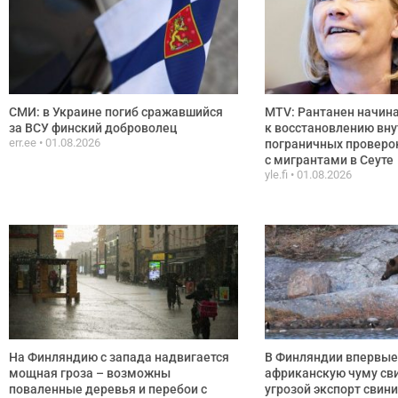
СМИ: в Украине погиб сражавшийся
MTV: Рантанен начина
за ВСУ финский доброволец
к восстановлению вну
err.ee
01.08.2026
пограничных проверок
с мигрантами в Сеуте
yle.fi
01.08.2026
На Финляндию с запада надвигается
В Финляндии впервые
мощная гроза – возможны
африканскую чуму сви
поваленные деревья и перебои с
угрозой экспорт свин