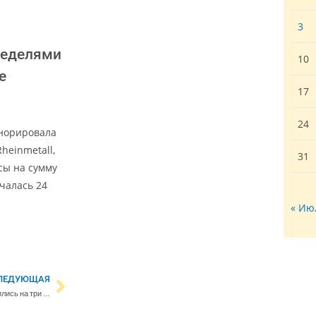
3
неделями
10
е
17
24
норировала
heinmetall,
31
сы на сумму
чалась 24
« Ию
ЛЕДУЮЩАЯ
Цены на вторичное жилье повысились на три процента