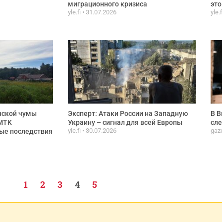
миграционного кризиса
эт
yle.fi
31.07.2026
yle.
нской чумы
Эксперт: Атаки России на Западную
В В
 MTK
Украину – сигнал для всей Европы
сле
yle.fi
30.07.2026
gaz
ные последствия
1
2
3
4
5