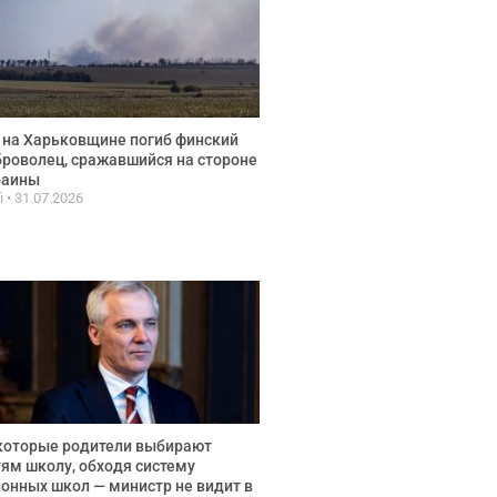
 на Харьковщине погиб финский
роволец, сражавшийся на стороне
раины
fi
31.07.2026
которые родители выбирают
ям школу, обходя систему
онных школ — министр не видит в