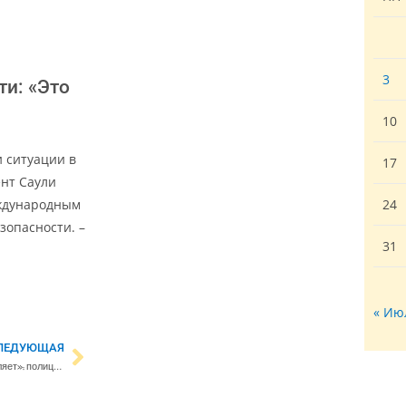
3
ти: «Это
10
и ситуации в
17
нт Саули
еждународным
24
зопасности. –
31
« Ию
ЛЕДУЮЩАЯ
«Настоящей угрозы не представляет»: полиция Хельсинки сообщила, что подготовка к пророссийскому автопробегу будет минимальной