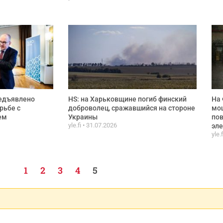
редъявлено
HS: на Харьковщине погиб финский
На 
рьбе с
доброволец, сражавшийся на стороне
мо
ем
Украины
пов
yle.fi
31.07.2026
эл
yle.
1
2
3
4
5