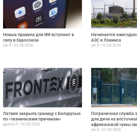
Новые правила для ИИ вступают в
Начинается ежегодно
силу в Евросоюзе
АЭС в Ловииса
yle.fi
02.08.2026
yle.fi
02.08.2026
Латвия закрыла границу с Беларусью
Пограничная служба 
по «техническим причинам»
для дичи на восточной
gazeta.fi
02.08.2026
африканской чумы св
yle.fi
01.08.2026