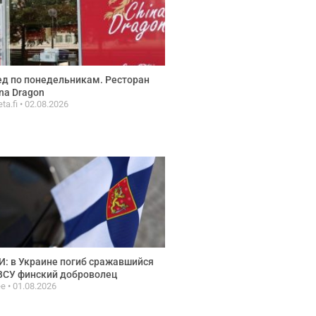
д по понедельникам. Ресторан
na Dragon
ta.fi
02.08.2026
: в Украине погиб сражавшийся
ВСУ финский доброволец
ee
01.08.2026