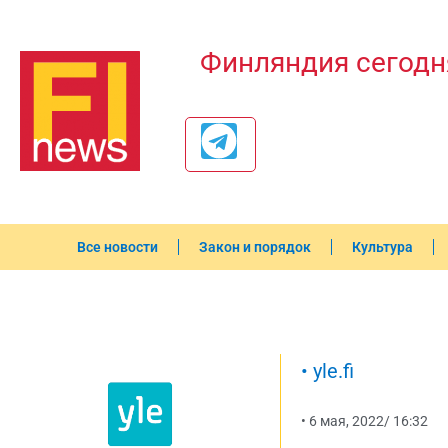
Финляндия сегодн
Все новости
Закон и порядок
Культура
•
yle.fi
•
6 мая, 2022
/
16:32