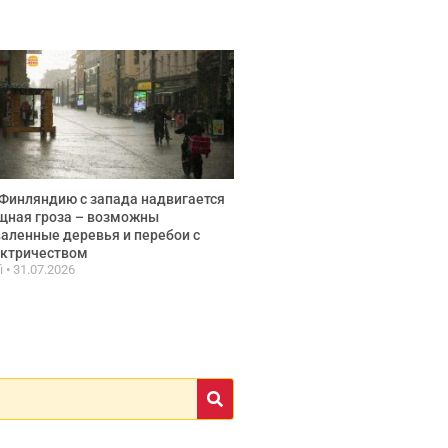
Финляндию с запада надвигается
щная гроза – возможны
аленные деревья и перебои с
ектричеством
fi
31.07.2026