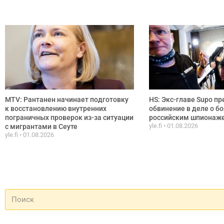
MTV: Рантанен начинает подготовку
HS: Экс-главе Supo п
к восстановлению внутренних
обвинение в деле о бо
пограничных проверок из-за ситуации
российским шпионаж
yle.fi
01.08.2026
с мигрантами в Сеуте
yle.fi
01.08.2026