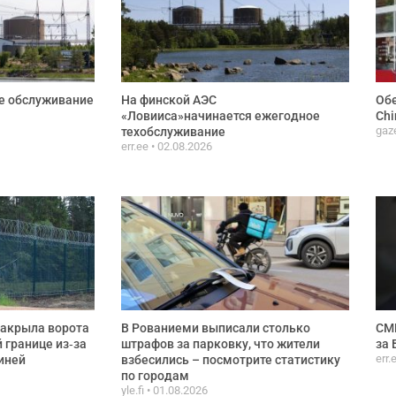
е обслуживание
На финской АЭС
Обе
«Ловииса»начинается ежегодное
Chi
gaze
техобслуживание
err.ee
02.08.2026
закрыла ворота
В Рованиеми выписали столько
СМИ
 границе из‑за
штрафов за парковку, что жители
за 
err.
иней
взбесились – посмотрите статистику
по городам
yle.fi
01.08.2026