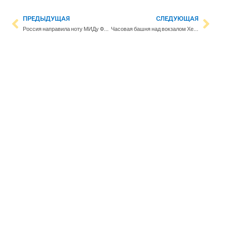
ПРЕДЫДУЩАЯ
СЛЕДУЮЩАЯ
Россия направила ноту МИДу Финляндии из-за ареста российского государственного имущества
Часовая башня над вокзалом Хельсинки наконец станет такой, какой её задумал архитектор более ста лет назад