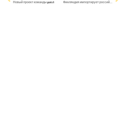
Новый проект команды gazeta.fi
Финляндия импортирует российскую нефть и тратит на это миллиарды евро