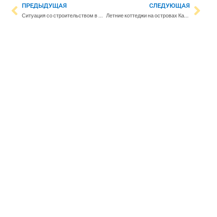
ПРЕДЫДУЩАЯ
СЛЕДУЮЩАЯ
Ситуация со строительством в Эстонии СПГ-терминала прояснится в четверг
Летние коттеджи на островах Кауниссаари и Пихлаясаари можно забронировать через сервис Varaamo