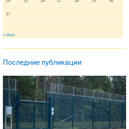
24
25
26
27
28
29
30
31
« Июл
Последние публикации