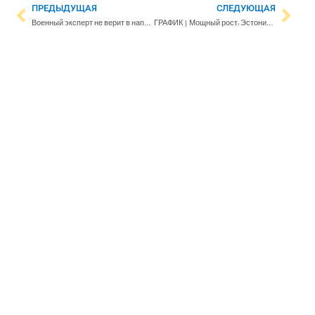
ПРЕДЫДУЩАЯ
СЛЕДУЮЩАЯ
Военный эксперт не верит в нападение России на Молдову – «Основное внимание сосредоточено на востоке Украины»
ГРАФИК | Мощный рост: Эстония поднялась на высокое место в рейтинге свободы прессы