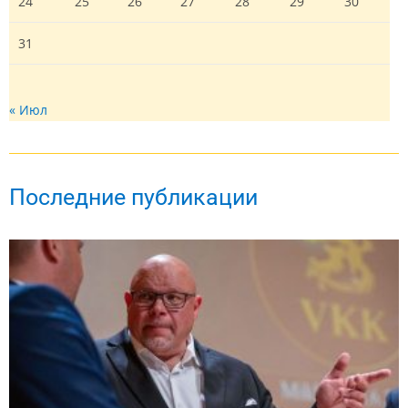
24
25
26
27
28
29
30
31
« Июл
Последние публикации