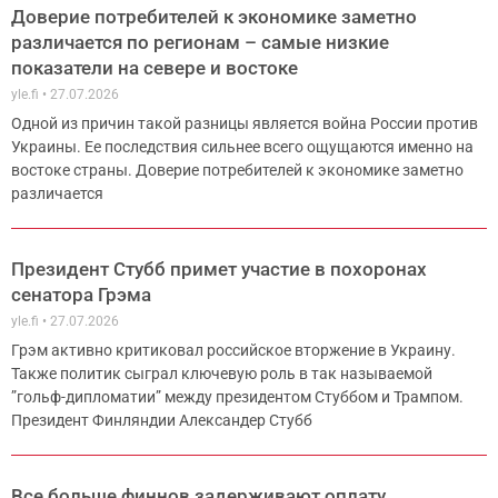
Доверие потребителей к экономике заметно
различается по регионам – самые низкие
показатели на севере и востоке
yle.fi
27.07.2026
Одной из причин такой разницы является война России против
Украины. Ее последствия сильнее всего ощущаются именно на
востоке страны. Доверие потребителей к экономике заметно
различается
Президент Стубб примет участие в похоронах
сенатора Грэма
yle.fi
27.07.2026
Грэм активно критиковал российское вторжение в Украину.
Также политик сыграл ключевую роль в так называемой
”гольф-дипломатии” между президентом Стуббом и Трампом.
Президент Финляндии Александер Стубб
Все больше финнов задерживают оплату