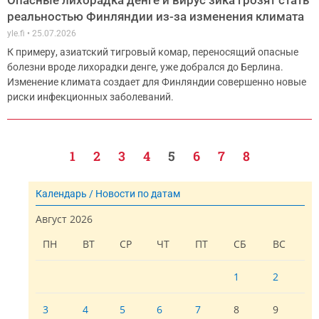
Опасные лихорадка денге и вирус зика грозят стать
реальностью Финляндии из-за изменения климата
yle.fi
25.07.2026
К примеру, азиатский тигровый комар, переносящий опасные
болезни вроде лихорадки денге, уже добрался до Берлина.
Изменение климата создает для Финляндии совершенно новые
риски инфекционных заболеваний.
1
2
3
4
5
6
7
8
Календарь / Новости по датам
Август 2026
ПН
ВТ
СР
ЧТ
ПТ
СБ
ВС
1
2
3
4
5
6
7
8
9