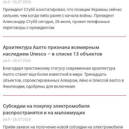
yle.fi
26.07.2026
Президент Стубб констатировал, что позиции Украины сейчас
сильнее, чем когда-либо ранее с начала войны. Президент
Александер Стубб сегодня, 26 июля, провел телефонные
переговоры с президентом
Архитектура Аалто признана всемирным
наследием Unesco – в списке 13 объектов
yle.fi
26.07.2026
Благодаря престижному статусу современная архитектура
Аалто станет еще более известной в мире. Тринадцать
объектов, спроектированных Алваром, Айно и Элиссой Аалто в
Финляндии, одобрены для включения
Субсидии на покупку электромобиля
распространятся и на малоимущих
yle.fi
26.07.2026
Приём заявок на получение новой субсидии на электромобили