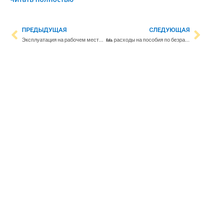
ПРЕДЫДУЩАЯ
СЛЕДУЮЩАЯ
Эксплуатация на рабочем месте – расскажите свою историю и станьте участником программы ”Накипело? Обсудим!”
Kela: расходы на пособия по безработице в 2024 году выросли – больше всего получателей в Восточной Финляндии