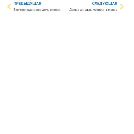
ПРЕДЫДУЩАЯ
СЛЕДУЮЩАЯ
В суд отправилось дело о попытке незаконного пересечения границы в районе Светогорска
День в цитатах: четверг, 31 марта