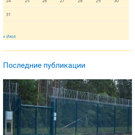
24
25
26
27
28
29
30
31
« Июл
Последние публикации