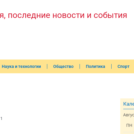
я, последние новости и события
Наука и технологии
Общество
Политика
Спорт
Кале
Авгу
31
ПН