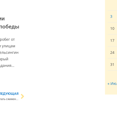
3
ии
 победы
10
робег от
17
м улицам
Хельсингин
24
торый
31
здания…
« Ию
ЛЕДУЮЩАЯ
Госкомания Gasum продолжает закупать сжиженный газ у России