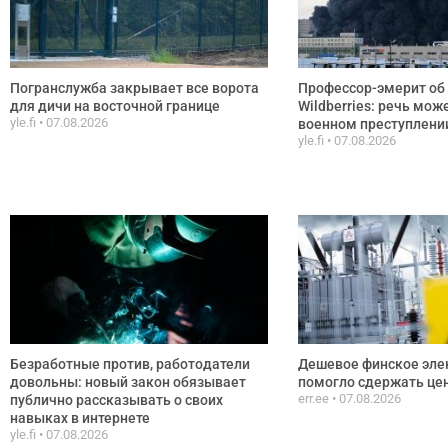
Погранслужба закрывает все ворота
Профессор-эмерит об 
для дичи на восточной границе
Wildberries: речь мож
yle.fi
07.08.2026
военном преступлени
yle.fi
07.08.2026
Безработные против, работодатели
Дешевое финское эле
довольны: новый закон обязывает
помогло сдержать цен
err.ee
07.08.2026
публично рассказывать о своих
навыках в интернете
yle.fi
07.08.2026