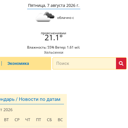
Пятница, 7 августа 2026 г.
облачно с
прояснениями
21.1°
Влажность: 55% Ветер: 1.61 м/с
Хельсинки
Экономика
ндарь / Новости по датам
ст 2026
ВТ
СР
ЧТ
ПТ
СБ
ВС