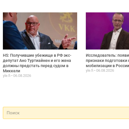
HS: Получившие убежище в РФ экс-
Исследователь: появ
депутат Ано Туртиайнен и его жена
признаки подготовки 
должны предстать перед судом в
мобилизации в Росси
yle.fi
06.08.2026
Миккели
yle.fi
06.08.2026