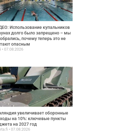
ЕО: Использование купальников
аунах долго было запрещено – мы
обрались, почему теперь это не
итают опасным
fi
07.08.2026
нляндия увеличивает оборонные
ходы на 10%: ключевые пункты
жета на 2027 год
ta.fi
07.08.2026