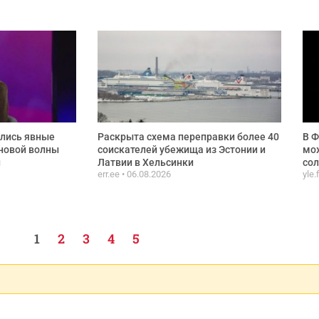
ились явные
Раскрыта схема переправки более 40
В Ф
новой волны
соискателей убежища из Эстонии и
мож
и
Латвии в Хельсинки
сол
err.ee
06.08.2026
yle.
1
2
3
4
5