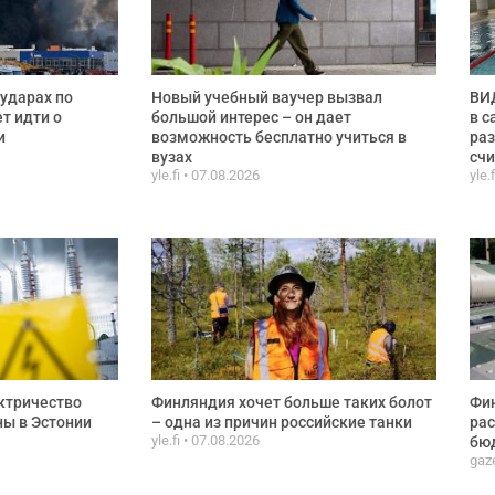
ударах по
Новый учебный ваучер вызвал
ВИД
ет идти о
большой интерес – он дает
в с
и
возможность бесплатно учиться в
раз
вузах
сч
yle.fi
07.08.2026
yle.
ктричество
Финляндия хочет больше таких болот
Фи
ы в Эстонии
– одна из причин российские танки
рас
yle.fi
07.08.2026
бюд
gaze